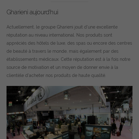
Personenbezogene Daten können verarbeitet werden (z. B. IP-
Adressen), z. B. für personalisierte Anzeigen und Inhalte oder
Gharieni aujourd’hui
Anzeigen- und Inhaltsmessung.
Weitere Informationen über die
Verwendung Ihrer Daten finden Sie in unserer
Datenschutzerklärung
.
Actuellement, le groupe Gharieni jouit d’une excellente
Vous trouverez ici un aperçu de tous les cookies utilisés. Vous
réputation au niveau international. Nos produits sont
pouvez donner votre consentement à des catégories entières
ou faire afficher des informations supplémentaires et ainsi ne
appréciés des hôtels de luxe, des spas ou encore des centres
sélectionner que certains cookies.
de beauté à travers le monde, mais également par des
établissements médicaux. Cette réputation est à la fois notre
Accepter tout
Sauver
source de motivation et un moyen de donner envie à la
Retour
clientèle d’acheter nos produits de haute qualité.
Paramètres de confidentialité
Essentiel (1)
Les cookies essentiels permettent des fonctions de base et sont
nécessaires au bon fonctionnement du site web.
Afficher les informations sur les cookies
Stat
Statistiken (2)
Statistik Cookies erfassen Informationen anonym. Diese Informationen
helfen uns zu verstehen, wie unsere Besucher unsere Website nutzen.