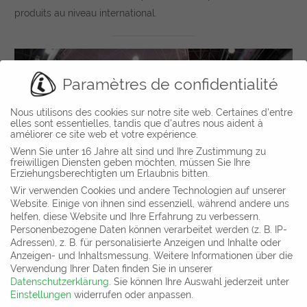
produits au niveau international.
Paramètres de confidentialité
Nous utilisons des cookies sur notre site web. Certaines d'entre
elles sont essentielles, tandis que d'autres nous aident à
améliorer ce site web et votre expérience.
Wenn Sie unter 16 Jahre alt sind und Ihre Zustimmung zu
freiwilligen Diensten geben möchten, müssen Sie Ihre
Erziehungsberechtigten um Erlaubnis bitten.
Wir verwenden Cookies und andere Technologien auf unserer
Website. Einige von ihnen sind essenziell, während andere uns
helfen, diese Website und Ihre Erfahrung zu verbessern.
Personenbezogene Daten können verarbeitet werden (z. B. IP-
Adressen), z. B. für personalisierte Anzeigen und Inhalte oder
Des concepts uniques dans le domaine du
Anzeigen- und Inhaltsmessung.
Weitere Informationen über die
Verwendung Ihrer Daten finden Sie in unserer
bien-être
Datenschutzerklärung
.
Sie können Ihre Auswahl jederzeit unter
Einstellungen
widerrufen oder anpassen.