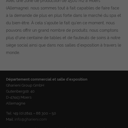
Avec une zone de production de 4500 m2 à Moers
(Allemagne), nous sommes tout à fait capables de faire face
à la demande de plus en plus forte dans le marché du spa et
du bien-être. À cela s’ajoute le fait qu’en ce moment, nous
pouvons offrir un grand nombre de produits; nous comptons
plus d’une centaine de tables et de fauteuils de soins à notre
siège social ainsi que dans nos salles d´exposition à travers le
monde.
Département commercial et salle d´exposition
Gharieni Group GmbH
Gutenbergstr. 40
D-47443 Moers
Allemagne
Tel: +49 (0) 2841 – 88 300 – 50
Mail:
info@gharieni.com