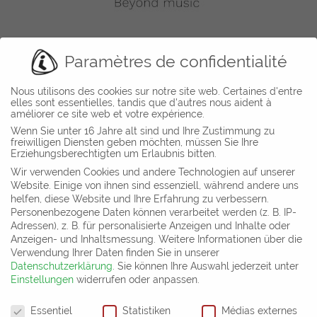
Paramètres de confidentialité
Nous utilisons des cookies sur notre site web. Certaines d'entre
elles sont essentielles, tandis que d'autres nous aident à
améliorer ce site web et votre expérience.
Wenn Sie unter 16 Jahre alt sind und Ihre Zustimmung zu
freiwilligen Diensten geben möchten, müssen Sie Ihre
Erziehungsberechtigten um Erlaubnis bitten.
Travel to a different landscape everytime, and allow your
Wir verwenden Cookies und andere Technologien auf unserer
imagination to soar. Your journey has the power to
Website. Einige von ihnen sind essenziell, während andere uns
helfen, diese Website und Ihre Erfahrung zu verbessern.
stimulate or soothe
Personenbezogene Daten können verarbeitet werden (z. B. IP-
Adressen), z. B. für personalisierte Anzeigen und Inhalte oder
Anzeigen- und Inhaltsmessung.
Weitere Informationen über die
provide stillness and awe
Verwendung Ihrer Daten finden Sie in unserer
Datenschutzerklärung
.
Sie können Ihre Auswahl jederzeit unter
ease tired muscles
Einstellungen
widerrufen oder anpassen.
Paramètres de confidentialité
rejuvenate body and mind
Essentiel
Statistiken
Médias externes