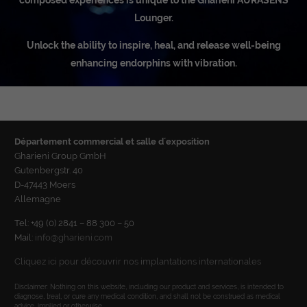
Lounger.
Unlock the ability to inspire, heal, and release well-being
enhancing endorphins with vibration.
Département commercial et salle d´exposition
Gharieni Group GmbH
Gutenbergstr. 40
D-47443 Moers
Allemagne
Tel: +49 (0) 2841 – 88 300 – 50
Mail:
info@gharieni.com
Cliquez ici pour découvrir nos implantations internationales
Disclaimer: Nothing on this website, including our product and services, is intended to
diagnose, treat, or cure any medical condition, and shall not be construed as medical
advice, implied or otherwise.