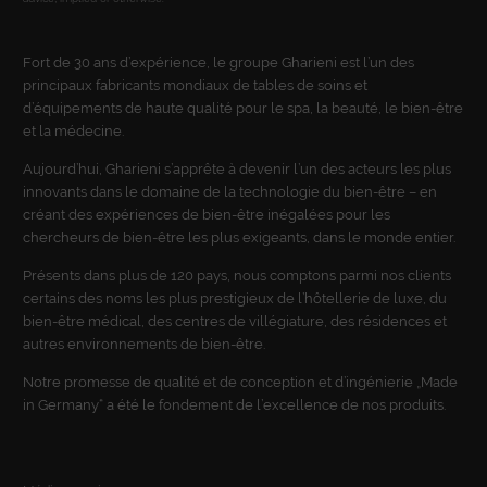
Fort de 30 ans d’expérience, le groupe Gharieni est l’un des
principaux fabricants mondiaux de tables de soins et
d’équipements de haute qualité pour le spa, la beauté, le bien-être
et la médecine.
Aujourd’hui, Gharieni s’apprête à devenir l’un des acteurs les plus
innovants dans le domaine de la technologie du bien-être – en
créant des expériences de bien-être inégalées pour les
chercheurs de bien-être les plus exigeants, dans le monde entier.
Présents dans plus de 120 pays, nous comptons parmi nos clients
certains des noms les plus prestigieux de l’hôtellerie de luxe, du
bien-être médical, des centres de villégiature, des résidences et
autres environnements de bien-être.
Notre promesse de qualité et de conception et d’ingénierie „Made
in Germany“ a été le fondement de l’excellence de nos produits.