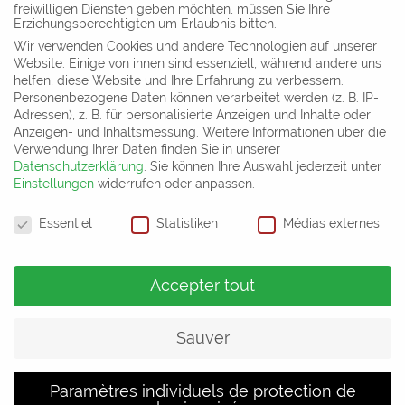
freiwilligen Diensten geben möchten, müssen Sie Ihre
Erziehungsberechtigten um Erlaubnis bitten.
Wir verwenden Cookies und andere Technologien auf unserer
Website. Einige von ihnen sind essenziell, während andere uns
helfen, diese Website und Ihre Erfahrung zu verbessern.
Personenbezogene Daten können verarbeitet werden (z. B. IP-
Med-Hub Zurich,
Spa Salon Deva Monoi,
Adressen), z. B. für personalisierte Anzeigen und Inhalte oder
Switzerland
Kazan, Russia
Anzeigen- und Inhaltsmessung.
Weitere Informationen über die
Verwendung Ihrer Daten finden Sie in unserer
Datenschutzerklärung
.
Sie können Ihre Auswahl jederzeit unter
Einstellungen
widerrufen oder anpassen.
Paramètres de confidentialité
Essentiel
Statistiken
Médias externes
Département commercial et salle d´exposition
Gharieni Group GmbH
Accepter tout
Gutenbergstr. 40
D-47443 Moers
Allemagne
Sauver
Tel: +49 (0) 2841 – 88 300 – 50
Mail:
info@gharieni.com
Paramètres individuels de protection de
Cliquez ici pour découvrir nos implantations internationales