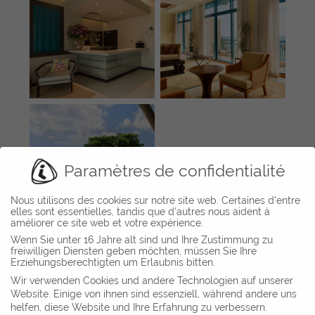
Paramètres de confidentialité
Nous utilisons des cookies sur notre site web. Certaines d'entre
elles sont essentielles, tandis que d'autres nous aident à
améliorer ce site web et votre expérience.
Wenn Sie unter 16 Jahre alt sind und Ihre Zustimmung zu
freiwilligen Diensten geben möchten, müssen Sie Ihre
AIGO Familien- &
Erziehungsberechtigten um Erlaubnis bitten.
Guerlain Champs-
Sportresort, Aigen-
Elysées, Paris, France
Wir verwenden Cookies und andere Technologien auf unserer
Schlägl, Austria
Website. Einige von ihnen sind essenziell, während andere uns
helfen, diese Website und Ihre Erfahrung zu verbessern.