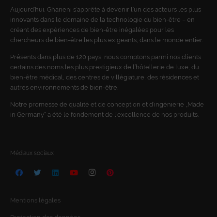
Wenn Sie unter 16 Jahre alt sind und Ihre Zustimmung zu
Aujourd’hui, Gharieni s’apprête à devenir l’un des acteurs les plus
freiwilligen Diensten geben möchten, müssen Sie Ihre
innovants dans le domaine de la technologie du bien-être – en
Erziehungsberechtigten um Erlaubnis bitten.
créant des expériences de bien-être inégalées pour les
Wir verwenden Cookies und andere Technologien auf unserer
chercheurs de bien-être les plus exigeants, dans le monde entier.
Website. Einige von ihnen sind essenziell, während andere uns
helfen, diese Website und Ihre Erfahrung zu verbessern.
Présents dans plus de 120 pays, nous comptons parmi nos clients
Personenbezogene Daten können verarbeitet werden (z. B. IP-
certains des noms les plus prestigieux de l’hôtellerie de luxe, du
Adressen), z. B. für personalisierte Anzeigen und Inhalte oder
bien-être médical, des centres de villégiature, des résidences et
Anzeigen- und Inhaltsmessung.
Weitere Informationen über die
autres environnements de bien-être.
Verwendung Ihrer Daten finden Sie in unserer
Datenschutzerklärung
.
Notre promesse de qualité et de conception et d’ingénierie „Made
Vous trouverez ici un aperçu de tous les cookies utilisés. Vous
in Germany“ a été le fondement de l’excellence de nos produits.
pouvez donner votre consentement à des catégories entières
ou faire afficher des informations supplémentaires et ainsi ne
sélectionner que certains cookies.
Accepter tout
Sauver
Médiaux sociaux
Retour
Paramètres de confidentialité
Essentiel (1)
Mentions légales
Les cookies essentiels permettent des fonctions de base et sont
nécessaires au bon fonctionnement du site web.