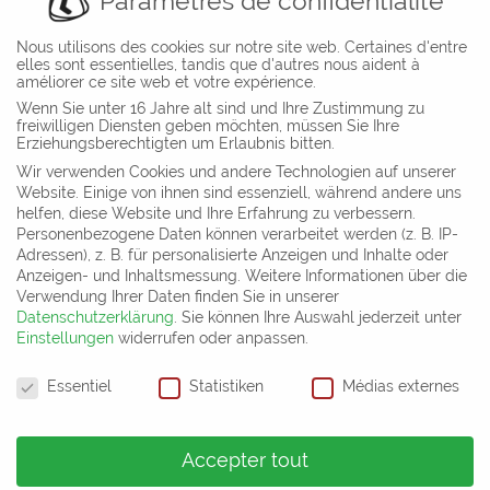
Paramètres de confidentialité
Nous utilisons des cookies sur notre site web. Certaines d'entre
elles sont essentielles, tandis que d'autres nous aident à
améliorer ce site web et votre expérience.
Wenn Sie unter 16 Jahre alt sind und Ihre Zustimmung zu
freiwilligen Diensten geben möchten, müssen Sie Ihre
Erziehungsberechtigten um Erlaubnis bitten.
Wir verwenden Cookies und andere Technologien auf unserer
Website. Einige von ihnen sind essenziell, während andere uns
helfen, diese Website und Ihre Erfahrung zu verbessern.
Personenbezogene Daten können verarbeitet werden (z. B. IP-
Adressen), z. B. für personalisierte Anzeigen und Inhalte oder
Anzeigen- und Inhaltsmessung.
Weitere Informationen über die
Verwendung Ihrer Daten finden Sie in unserer
Datenschutzerklärung
.
Sie können Ihre Auswahl jederzeit unter
Einstellungen
widerrufen oder anpassen.
Dr. Spiller Elixhausen,
FIVE Palm Jumeirah,
Paramètres de confidentialité
Essentiel
Statistiken
Médias externes
Austria
Dubai
Accepter tout