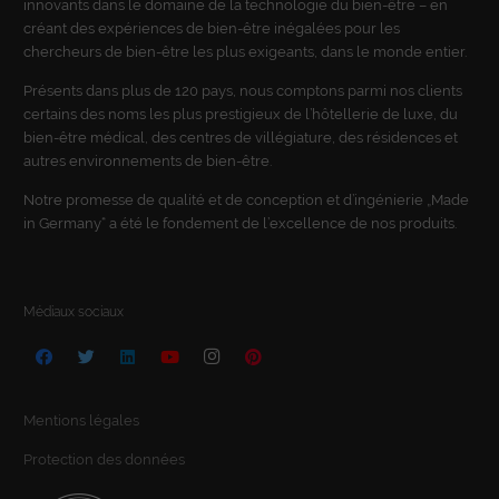
innovants dans le domaine de la technologie du bien-être – en
ou faire afficher des informations supplémentaires et ainsi ne
créant des expériences de bien-être inégalées pour les
sélectionner que certains cookies.
chercheurs de bien-être les plus exigeants, dans le monde entier.
Accepter tout
Sauver
Présents dans plus de 120 pays, nous comptons parmi nos clients
certains des noms les plus prestigieux de l’hôtellerie de luxe, du
Retour
bien-être médical, des centres de villégiature, des résidences et
Paramètres de confidentialité
autres environnements de bien-être.
Essentiel (1)
Notre promesse de qualité et de conception et d’ingénierie „Made
Les cookies essentiels permettent des fonctions de base et sont
nécessaires au bon fonctionnement du site web.
in Germany“ a été le fondement de l’excellence de nos produits.
Afficher les informations sur les cookies
Stat
Statistiken (2)
Médiaux sociaux
Statistik Cookies erfassen Informationen anonym. Diese Informationen
helfen uns zu verstehen, wie unsere Besucher unsere Website nutzen.
Afficher les informations sur les cookies
Mentions légales
Méd
Médias externes (2)
Protection des données
Le contenu des plates-formes vidéo et des médias sociaux est bloqué
par défaut. Si les cookies sont acceptés par les médias externes, l'accès