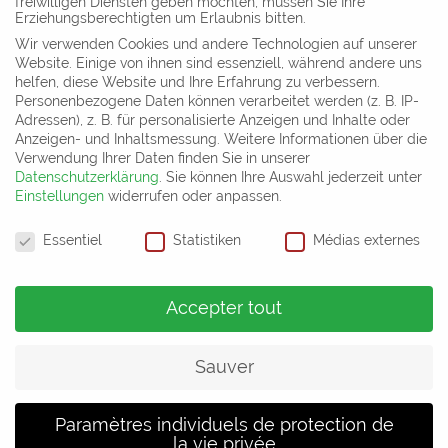
freiwilligen Diensten geben möchten, müssen Sie Ihre
Erziehungsberechtigten um Erlaubnis bitten.
Wir verwenden Cookies und andere Technologien auf unserer
Website. Einige von ihnen sind essenziell, während andere uns
helfen, diese Website und Ihre Erfahrung zu verbessern.
Personenbezogene Daten können verarbeitet werden (z. B. IP-
Four Seasons Hotel The
Guerlain Champs-
Adressen), z. B. für personalisierte Anzeigen und Inhalte oder
Westcliff,
Elysées, Paris, France
Johannesburg, ZA
Anzeigen- und Inhaltsmessung.
Weitere Informationen über die
Verwendung Ihrer Daten finden Sie in unserer
Datenschutzerklärung
.
Sie können Ihre Auswahl jederzeit unter
Einstellungen
widerrufen oder anpassen.
Paramètres de confidentialité
Essentiel
Statistiken
Médias externes
Département commercial et salle d´exposition
Gharieni Group GmbH
Gutenbergstr. 40
Accepter tout
D-47443 Moers
Allemagne
Sauver
Tel: +49 (0) 2841 – 88 300 – 50
Mail:
info@gharieni.com
Paramètres individuels de protection de
Cliquez ici pour découvrir nos implantations internationales
la vie privée