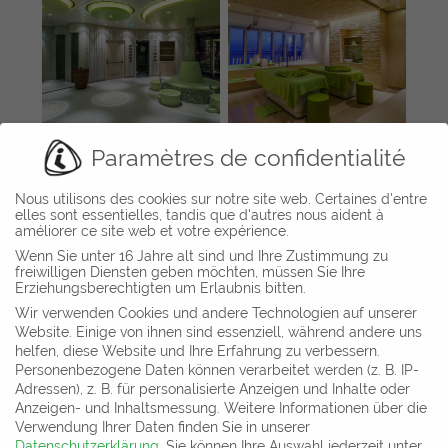
Paramètres de confidentialité
Regenesis Cosmetic
Nous utilisons des cookies sur notre site web. Certaines d'entre
Surgery, Kent Town,
Norwegian Bliss
elles sont essentielles, tandis que d'autres nous aident à
Australia
améliorer ce site web et votre expérience.
Wenn Sie unter 16 Jahre alt sind und Ihre Zustimmung zu
freiwilligen Diensten geben möchten, müssen Sie Ihre
Erziehungsberechtigten um Erlaubnis bitten.
Wir verwenden Cookies und andere Technologien auf unserer
Website. Einige von ihnen sind essenziell, während andere uns
Département commercial et salle d´exposition
helfen, diese Website und Ihre Erfahrung zu verbessern.
Gharieni Group GmbH
Personenbezogene Daten können verarbeitet werden (z. B. IP-
Adressen), z. B. für personalisierte Anzeigen und Inhalte oder
Gutenbergstr. 40
Anzeigen- und Inhaltsmessung.
Weitere Informationen über die
D-47443 Moers
Verwendung Ihrer Daten finden Sie in unserer
Allemagne
Datenschutzerklärung
.
Sie können Ihre Auswahl jederzeit unter