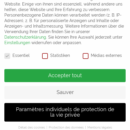
Website. Einige von ihnen sind essenziell, während andere uns
helfen, diese Website und Ihre Erfahrung zu verbessern.
Personenbezogene Daten können verarbeitet werden (z. B. IP-
Adressen), z. B. für personalisierte Anzeigen und Inhalte oder
Anzeigen- und Inhaltsmessung.
Weitere Informationen über die
Verwendung Ihrer Daten finden Sie in unserer
Datenschutzerklärung
.
Sie können Ihre Auswahl jederzeit unter
Einstellungen
widerrufen oder anpassen.
Paramètres de confidentialité
Essentiel
Statistiken
Médias externes
Accepter tout
Sauver
Paramètres individuels de protection de
la vie privée
Détail des cookies
Protection des données
Mentions légales