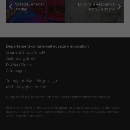
W Hotel Amman,
Dr. Jorjani Aesthetics,
Jordan
Bonn, Germany
Département commercial et salle d´exposition
Gharieni Group GmbH
Gutenbergstr. 40
D-47443 Moers
Allemagne
Tel: +49 (0) 2841 – 88 300 – 50
Mail:
info@gharieni.com
Cliquez ici pour découvrir nos implantations internationales
Disclaimer: Nothing on this website, including our product and services, is intended to
diagnose, treat, or cure any medical condition, and shall not be construed as medical
advice, implied or otherwise.