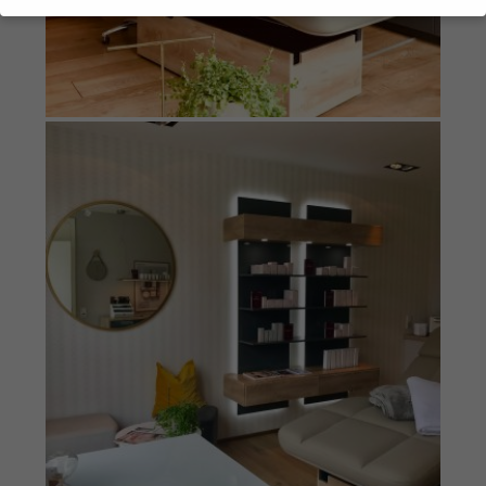
Paramètres de confidentialité
Wenn Sie unter 16 Jahre alt sind und Ihre Zustimmung zu
freiwilligen Diensten geben möchten, müssen Sie Ihre
Erziehungsberechtigten um Erlaubnis bitten.
Wir verwenden Cookies und andere Technologien auf unserer
Website. Einige von ihnen sind essenziell, während andere uns
helfen, diese Website und Ihre Erfahrung zu verbessern.
Personenbezogene Daten können verarbeitet werden (z. B. IP-
Adressen), z. B. für personalisierte Anzeigen und Inhalte oder
Anzeigen- und Inhaltsmessung.
Weitere Informationen über die
Verwendung Ihrer Daten finden Sie in unserer
Datenschutzerklärung
.
Vous trouverez ici un aperçu de tous les cookies utilisés. Vous
pouvez donner votre consentement à des catégories entières
ou faire afficher des informations supplémentaires et ainsi ne
sélectionner que certains cookies.
Accepter tout
Sauver
Retour
Paramètres de confidentialité
Essentiel (1)