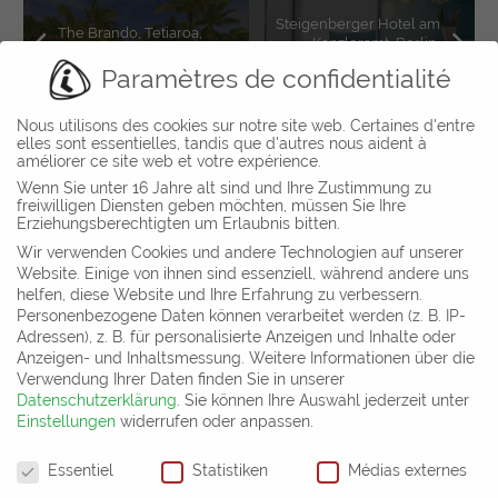
Steigenberger Hotel am
The Brando, Tetiaroa,
Kanzleramt, Berlin,
French Polynesia
Germany
Paramètres de confidentialité
Nous utilisons des cookies sur notre site web. Certaines d'entre
elles sont essentielles, tandis que d'autres nous aident à
améliorer ce site web et votre expérience.
Wenn Sie unter 16 Jahre alt sind und Ihre Zustimmung zu
Département commercial et salle d´exposition
freiwilligen Diensten geben möchten, müssen Sie Ihre
Gharieni Group GmbH
Erziehungsberechtigten um Erlaubnis bitten.
Gutenbergstr. 40
Wir verwenden Cookies und andere Technologien auf unserer
D-47443 Moers
Website. Einige von ihnen sind essenziell, während andere uns
Allemagne
helfen, diese Website und Ihre Erfahrung zu verbessern.
Personenbezogene Daten können verarbeitet werden (z. B. IP-
Tel: +49 (0) 2841 – 88 300 – 50
Adressen), z. B. für personalisierte Anzeigen und Inhalte oder
Mail:
info@gharieni.com
Anzeigen- und Inhaltsmessung.
Weitere Informationen über die
Verwendung Ihrer Daten finden Sie in unserer
Cliquez ici pour découvrir nos implantations internationales
Datenschutzerklärung
.
Sie können Ihre Auswahl jederzeit unter
Einstellungen
widerrufen oder anpassen.
Disclaimer: Nothing on this website, including our product and services, is intended to
diagnose, treat, or cure any medical condition, and shall not be construed as medical
Paramètres de confidentialité
advice, implied or otherwise.
Essentiel
Statistiken
Médias externes