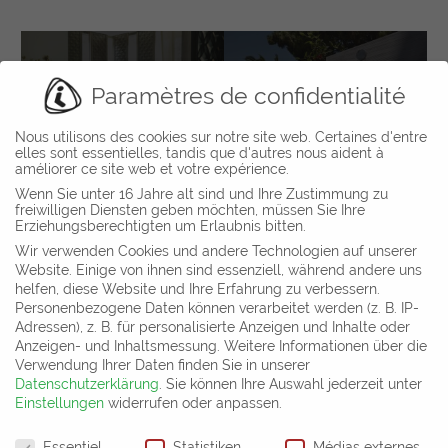
Belvedere Hotel (Six
Four Seasons Hotel,
Senses Spa), Mykonos,
Paramètres de confidentialité
Jakarta, Indonesia
Greece
Nous utilisons des cookies sur notre site web. Certaines d'entre
elles sont essentielles, tandis que d'autres nous aident à
améliorer ce site web et votre expérience.
Wenn Sie unter 16 Jahre alt sind und Ihre Zustimmung zu
freiwilligen Diensten geben möchten, müssen Sie Ihre
Département commercial et salle d´exposition
Erziehungsberechtigten um Erlaubnis bitten.
Gharieni Group GmbH
Wir verwenden Cookies und andere Technologien auf unserer
Gutenbergstr. 40
Website. Einige von ihnen sind essenziell, während andere uns
D-47443 Moers
helfen, diese Website und Ihre Erfahrung zu verbessern.
Allemagne
Personenbezogene Daten können verarbeitet werden (z. B. IP-
Adressen), z. B. für personalisierte Anzeigen und Inhalte oder
Tel: +49 (0) 2841 – 88 300 – 50
Anzeigen- und Inhaltsmessung.
Weitere Informationen über die
Mail:
info@gharieni.com
Verwendung Ihrer Daten finden Sie in unserer
Datenschutzerklärung
.
Sie können Ihre Auswahl jederzeit unter
Cliquez ici pour découvrir nos implantations internationales
Einstellungen
widerrufen oder anpassen.
Paramètres de confidentialité
Disclaimer: Nothing on this website, including our product and services, is intended to
Essentiel
Statistiken
Médias externes