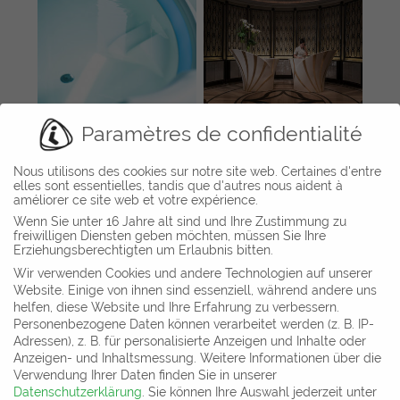
Paramètres de confidentialité
Bayerwaldresort
Genting Dream, Dream
Nous utilisons des cookies sur notre site web. Certaines d'entre
Hüttenhof, Grainet,
Cruises
elles sont essentielles, tandis que d'autres nous aident à
Germany
améliorer ce site web et votre expérience.
Wenn Sie unter 16 Jahre alt sind und Ihre Zustimmung zu
freiwilligen Diensten geben möchten, müssen Sie Ihre
Erziehungsberechtigten um Erlaubnis bitten.
Wir verwenden Cookies und andere Technologien auf unserer
Website. Einige von ihnen sind essenziell, während andere uns
Département commercial et salle d´exposition
helfen, diese Website und Ihre Erfahrung zu verbessern.
Gharieni Group GmbH
Personenbezogene Daten können verarbeitet werden (z. B. IP-
Gutenbergstr. 40
Adressen), z. B. für personalisierte Anzeigen und Inhalte oder
D-47443 Moers
Anzeigen- und Inhaltsmessung.
Weitere Informationen über die
Allemagne
Verwendung Ihrer Daten finden Sie in unserer
Datenschutzerklärung
.
Sie können Ihre Auswahl jederzeit unter