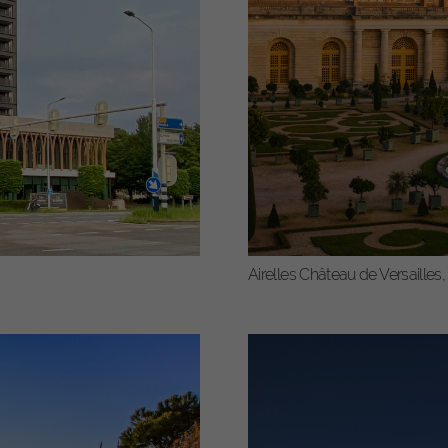
 möchten, müssen Sie Ihre Erziehungsberechtigten um Erlaubnis bit
erwenden Cookies und andere Technologien auf unserer Website. Ei
hnen sind essenziell, während andere uns helfen, diese Website und 
rung zu verbessern.
Personenbezogene Daten können verarbeitet w
. IP-Adressen), z. B. für personalisierte Anzeigen und Inhalte oder Anz
nhaltsmessung.
Weitere Informationen über die Verwendung Ihrer D
n Sie in unserer
Datenschutzerklärung
.
trouverez ici un aperçu de tous les cookies utilisés. Vous pouvez don
 consentement à des catégories entières ou faire afficher des inform
émentaires et ainsi ne sélectionner que certains cookies.
cepter tout
Sauver
ètres de confidentialité
Airelles Château de Versailles,
entiel (1)
ookies essentiels permettent des fonctions de base et sont nécessaires au bon
tionnement du site web.
Afficher les informations sur les cookies
tistiken (2)
stik Cookies erfassen Informationen anonym. Diese Informationen helfen uns zu
tehen, wie unsere Besucher unsere Website nutzen.