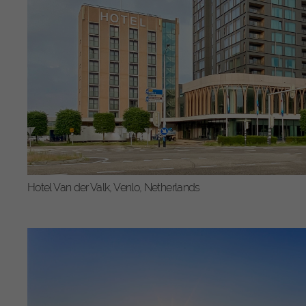
geben
Wir v
von i
Erfah
(z. B
und I
finde
Vous 
votre
suppl
Ac
Param
Hotel Van der Valk, Venlo, Netherlands
Ess
Les c
fonc
Sta
Stati
vers