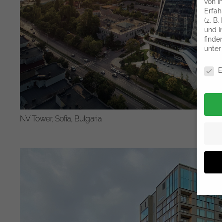
von i
Erfah
(z. B
und I
finde
unte
Param
E
NV Tower, Sofia, Bulgaria
Wenn 