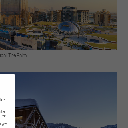
Dubai, The Palm
tre
sten
ten.
nige