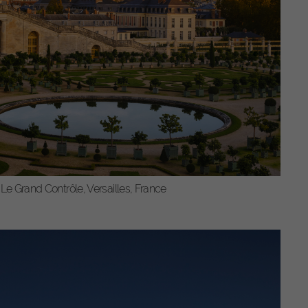
ten.
nige
Ihre
erden
eigen-
aten
ner
ations
Retour
 Le Grand Contrôle, Versailles, France
Statistiken