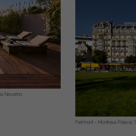
Afficher les informations sur les cookies
ias externes (2)
ntenu des plates-formes vidéo et des médias sociaux est bloqué par défaut. Si le
es sont acceptés par les médias externes, l'accès à ce contenu ne nécessite plu
entement manuel.
Afficher les informations sur les cookies
Protection des données
Mentions 
ta Navarino
Fairmont – Montreux Palace, 