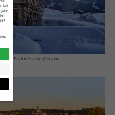
Ihre
erden
eigen-
aten
zeit
rnes
Allgäu, Balderschwang, Germany
sten