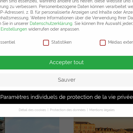
hnen sind essenziell, während andere uns helfen, diese Website und 
rung zu verbessern.
Personenbezogene Daten können verarbeitet w
. IP-Adressen), z. B. für personalisierte Anzeigen und Inhalte oder Anz
nhaltsmessung.
Weitere Informationen über die Verwendung Ihrer D
n Sie in unserer
Datenschutzerklärung
.
Sie können Ihre Auswahl jeder
r
Einstellungen
widerrufen oder anpassen.
ètres de confidentialité
ssentiel
Statistiken
Médias exte
Accepter tout
HUBERTUS Mountain Refugio 
Sauver
Paramètres individuels de protection de la vie privée
Détail des cookies
Protection des données
Mentions légales
Paramètres de confidentialité
Sie unter 16 Jahre alt sind und Ihre Zustimmung zu freiwilligen Dien