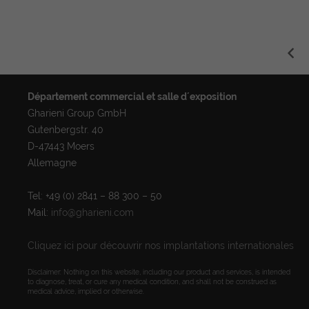
Département commercial et salle d´exposition
Gharieni Group GmbH
Gutenbergstr. 40
D-47443 Moers
Allemagne
Tel: +49 (0) 2841 – 88 300 – 50
Mail:
info@gharieni.com
Cliquez ici pour découvrir nos implantations internationales
Disclaimer: Nothing on this website, including our product and services, is intended
to diagnose, treat, or cure any medical condition, and shall not be construed as
medical advice, implied or otherwise.