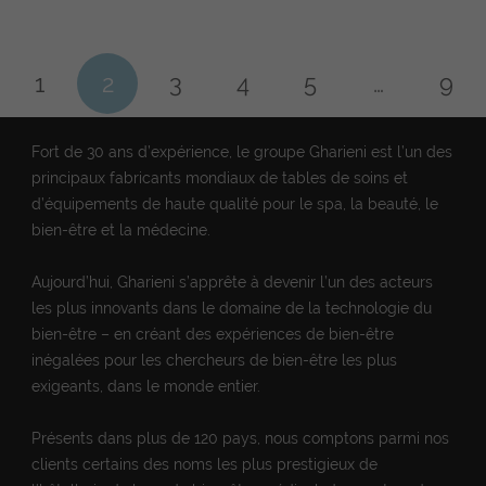
1
2
3
4
5
…
9
Fort de 30 ans d’expérience, le groupe Gharieni est l’un des
principaux fabricants mondiaux de tables de soins et
d’équipements de haute qualité pour le spa, la beauté, le
bien-être et la médecine.
Aujourd’hui, Gharieni s’apprête à devenir l’un des acteurs
les plus innovants dans le domaine de la technologie du
bien-être – en créant des expériences de bien-être
inégalées pour les chercheurs de bien-être les plus
exigeants, dans le monde entier.
Présents dans plus de 120 pays, nous comptons parmi nos
clients certains des noms les plus prestigieux de