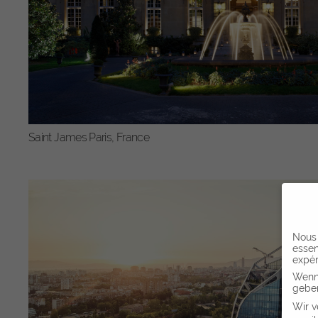
Saint James Paris, France
Nous 
essen
expér
Wenn 
geben
Wir v