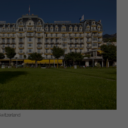
Médias externes
s
s de
légales
Switzerland