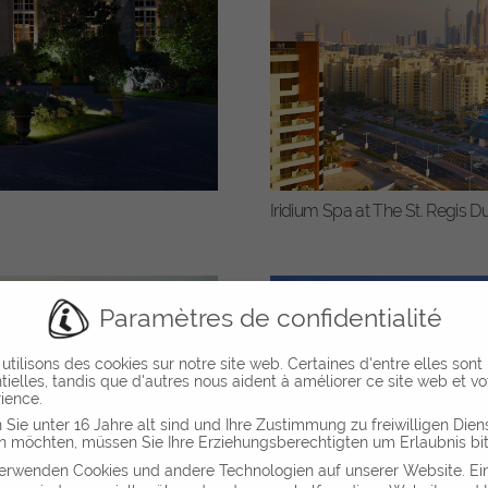
Iridium Spa at The St. Regis 
Paramètres de confidentialité
utilisons des cookies sur notre site web. Certaines d'entre elles sont
tielles, tandis que d'autres nous aident à améliorer ce site web et vo
ience.
Sie unter 16 Jahre alt sind und Ihre Zustimmung zu freiwilligen Dien
 möchten, müssen Sie Ihre Erziehungsberechtigten um Erlaubnis bit
erwenden Cookies und andere Technologien auf unserer Website. Ei